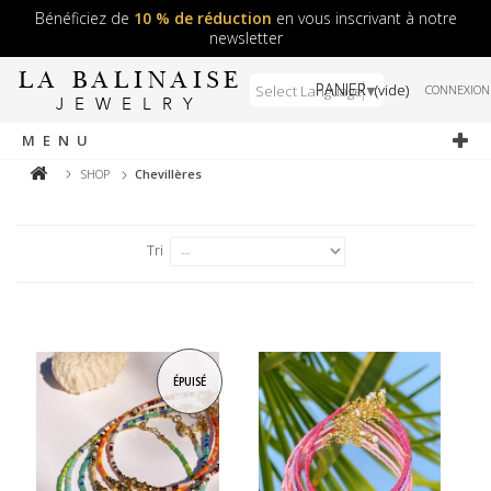
Bénéficiez de
10 % de réduction
en vous inscrivant à notre
newsletter
LA BALINAISE
PANIER
(vide)
Select Language
▼
CONNEXION
JEWELRY
MENU
SHOP
Chevillères
Tri
ÉPUISÉ